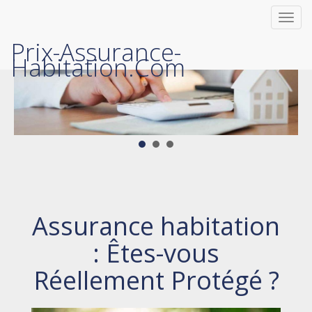
Toggl
navig
Prix-Assurance-
Habitation.com
Assurance habitation
: Êtes-vous
Réellement Protégé ?