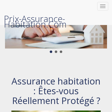
Toggl
navig
Prix-Assurance-
Habitation.com
Assurance habitation
: Êtes-vous
Réellement Protégé ?